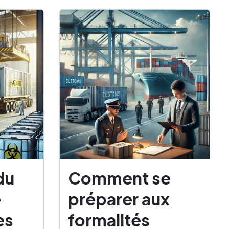
du
Comment se
e
préparer aux
es
formalités