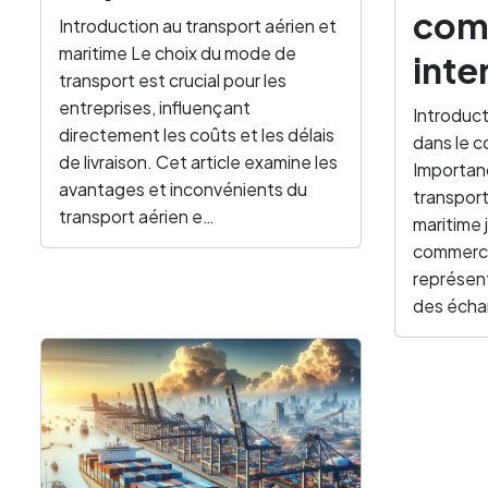
com
Introduction au transport aérien et
maritime Le choix du mode de
inte
transport est crucial pour les
entreprises, influençant
Introduct
directement les coûts et les délais
dans le c
de livraison. Cet article examine les
Importan
avantages et inconvénients du
transport
transport aérien e…
maritime j
commerce
représent
des éch