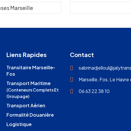
ses Marseille
Liens Rapides
Contact
Transitaire Marseille-
sabrinadjelloul@jalytra
Fos
Marseille, Fos, Le Havre
Transport Maritime
(Conteneurs Complets Et
06 63 22 38 10
Groupage)
Transport Aérien
Formalité Douanière
Logistique