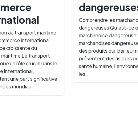
merce
dangereuse
rnational
Comprendre les marchand
dangereuses Qu’est-ce 
ion au transport maritime
marchandise dangereuse 
ommerce international
marchandises dangereuse
ce croissante du
des produits qui, par leur 
 maritime Le transport
présentent des risques po
oue un rôle crucial dans le
santé humaine, l’environn
 international,
les…
ant une part significative
anges mondiau…