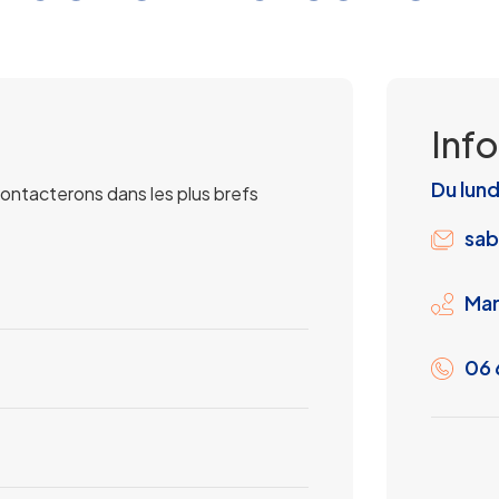
Inf
Du lund
contacterons dans les plus brefs
sab
Mar
06 