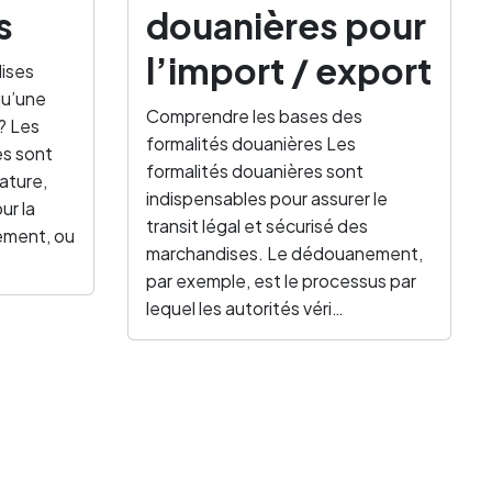
s
douanières pour
l’import / export
ises
qu’une
Comprendre les bases des
? Les
formalités douanières Les
s sont
formalités douanières sont
nature,
indispensables pour assurer le
ur la
transit légal et sécurisé des
ement, ou
marchandises. Le dédouanement,
par exemple, est le processus par
lequel les autorités véri…