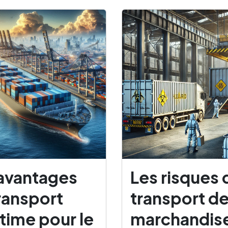
avantages
Les risques 
ransport
transport d
time pour le
marchandis