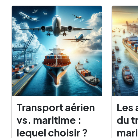
Transport aérien
Les 
vs. maritime :
du t
lequel choisir ?
mari